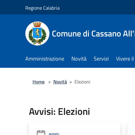
Salta al contenuto principale
Regione Calabria
Comune di Cassano All'
Amministrazione
Novità
Servizi
Vivere 
Home
>
Novità
>
Elezioni
Avvisi: Elezioni
AVVISI