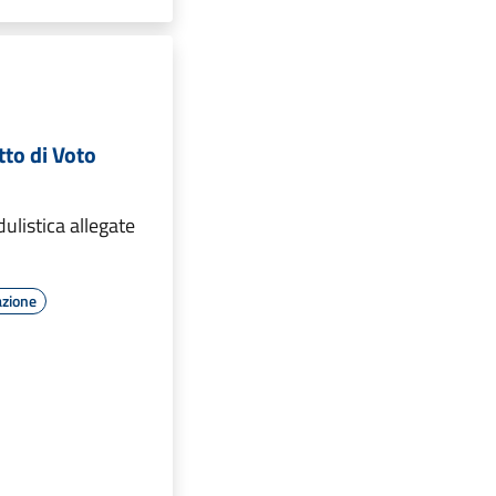
tto di Voto
listica allegate
azione