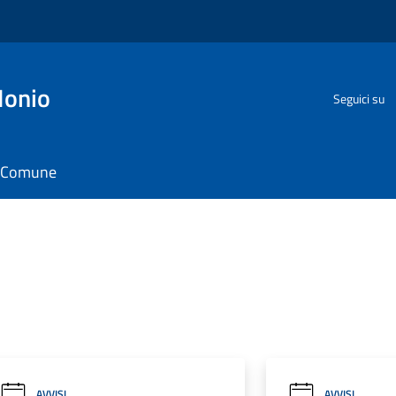
Ionio
Seguici su
il Comune
AVVISI
AVVISI