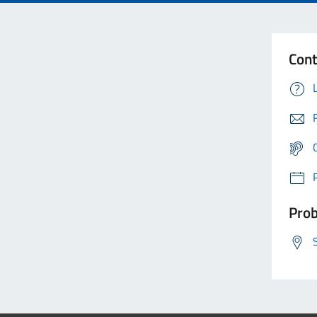
Cont
Prob