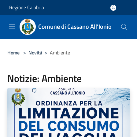
Salta al contenuto principale
Regione Calabria
Comune di Cassano All'Ionio
Home
>
Novità
>
Ambiente
Notizie: Ambiente