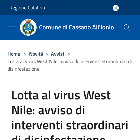
Salta al contenuto principale
Regione Calabria
Comune di Cassano All'Ionio
Home
>
Novità
>
Avvisi
>
Lotta al virus West Nile: avviso di interventi straordinari di
disinfestazione
Lotta al virus West
Nile: avviso di
interventi straordinari
di disinfestazione