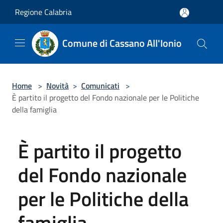
Salta al contenuto principale
Regione Calabria
Comune di Cassano All'Ionio
Home
>
Novità
>
Comunicati
>
È partito il progetto del Fondo nazionale per le Politiche
della famiglia
È partito il progetto
del Fondo nazionale
per le Politiche della
famiglia