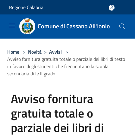
Salta al contenuto principale
Regione Calabria
Comune di Cassano All'Ionio
Home
>
Novità
>
Avvisi
>
Avviso fornitura gratuita totale o parziale dei libri di testo
in favore degli studenti che frequentano la scuola
secondaria di Ie II grado.
Avviso fornitura
gratuita totale o
parziale dei libri di