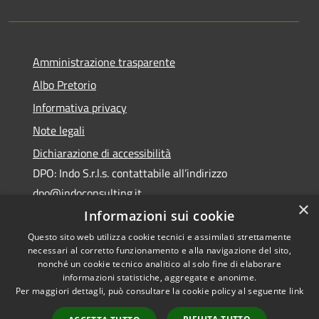
Amministrazione trasparente
Albo Pretorio
Informativa privacy
Note legali
Dichiarazione di accessibilità
DPO: Indo S.r.l.s. contattabile all’indirizzo
dpo@indoconsulting.it
×
Informazioni sui cookie
Questo sito web utilizza cookie tecnici e assimilati strettamente
necessari al corretto funzionamento e alla navigazione del sito,
nonché un cookie tecnico analitico al solo fine di elaborare
informazioni statistiche, aggregate e anonime.
RSS
Copyright © 2026 • Comune di
Per maggiori dettagli, può consultare la cookie policy al seguente
link
Accessibilità
Cassano All'Ionio • Powered by
Privacy
Municipium
Accesso
•