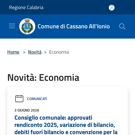
Salta al contenuto principale
Regione Calabria
Comune di Cassano All'Ionio
Home
>
Novità
>
Economia
Novità: Economia
COMUNICATI
3 GIUGNO 2026
Consiglio comunale: approvati
rendiconto 2025, variazione di bilancio,
debiti fuori bilancio e convenzione per la