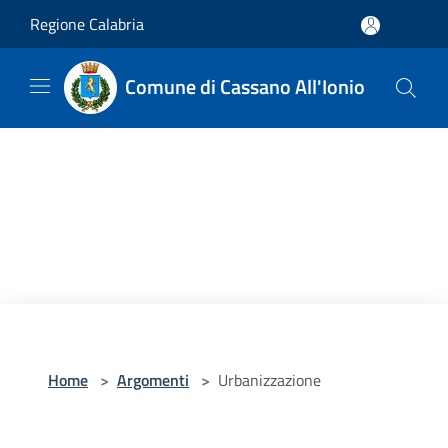
Salta al contenuto principale
Regione Calabria
Comune di Cassano All'Ionio
Home
>
Argomenti
>
Urbanizzazione