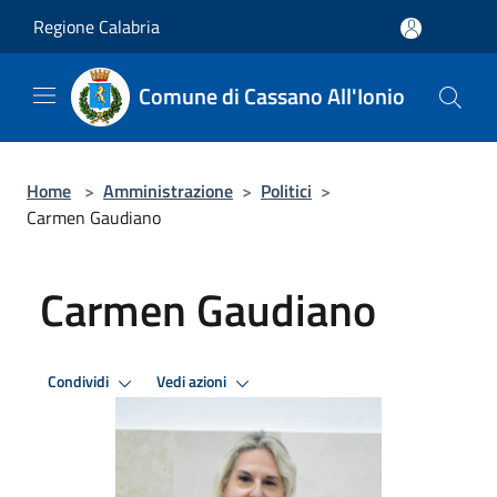
Salta al contenuto principale
Regione Calabria
Comune di Cassano All'Ionio
Home
>
Amministrazione
>
Politici
>
Carmen Gaudiano
Carmen Gaudiano
Condividi
Vedi azioni