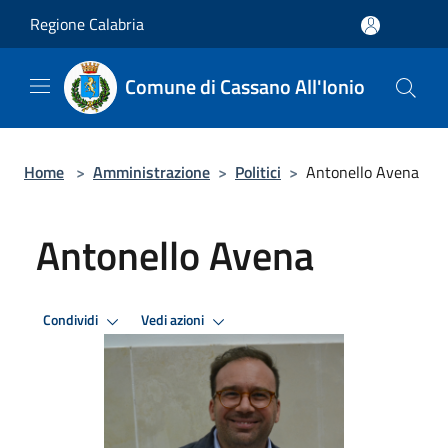
Salta al contenuto principale
Regione Calabria
Comune di Cassano All'Ionio
Home
>
Amministrazione
>
Politici
>
Antonello Avena
Antonello Avena
Condividi
Vedi azioni