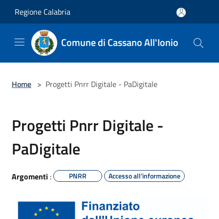
Salta al contenuto principale
Regione Calabria
Comune di Cassano All'Ionio
Home
>
Progetti Pnrr Digitale - PaDigitale
Progetti Pnrr Digitale -
PaDigitale
Argomenti
:
PNRR
Accesso all'informazione