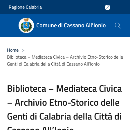
Salta al contenuto principale
Regione Calabria
Comune di Cassano All'Ionio
Home
>
Biblioteca – Mediateca Civica – Archivio Etno-Storico delle
Genti di Calabria della Città di Cassano All’Ionio
Biblioteca – Mediateca Civica
– Archivio Etno-Storico delle
Genti di Calabria della Città di
Cassano All’Ionio