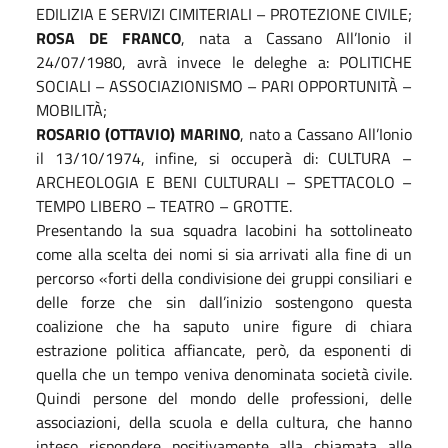
EDILIZIA E SERVIZI CIMITERIALI – PROTEZIONE CIVILE;
ROSA DE FRANCO
, nata a Cassano All’Ionio il
24/07/1980, avrà invece le deleghe a: POLITICHE
SOCIALI – ASSOCIAZIONISMO – PARI OPPORTUNITÀ –
MOBILITÀ;
ROSARIO (OTTAVIO) MARINO
, nato a Cassano All’Ionio
il 13/10/1974, infine, si occuperà di: CULTURA –
ARCHEOLOGIA E BENI CULTURALI – SPETTACOLO –
TEMPO LIBERO – TEATRO – GROTTE.
Presentando la sua squadra Iacobini ha sottolineato
come alla scelta dei nomi si sia arrivati alla fine di un
percorso «forti della condivisione dei gruppi consiliari e
delle forze che sin dall’inizio sostengono questa
coalizione che ha saputo unire figure di chiara
estrazione politica affiancate, però, da esponenti di
quella che un tempo veniva denominata società civile.
Quindi persone del mondo delle professioni, delle
associazioni, della scuola e della cultura, che hanno
inteso rispondere positivamente alla chiamata alle