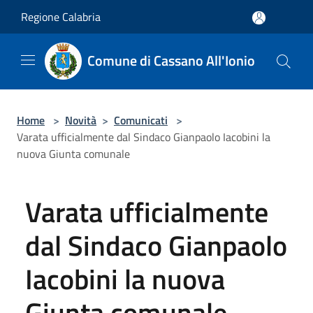
Salta al contenuto principale
Regione Calabria
Comune di Cassano All'Ionio
Home
>
Novità
>
Comunicati
>
Varata ufficialmente dal Sindaco Gianpaolo Iacobini la
nuova Giunta comunale
Varata ufficialmente
dal Sindaco Gianpaolo
Iacobini la nuova
Giunta comunale