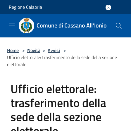
Salta al contenuto principale
Regione Calabria
Comune di Cassano All'Ionio
Home
>
Novità
>
Avvisi
>
Ufficio elettorale: trasferimento della sede della sezione
elettorale
Ufficio elettorale:
trasferimento della
sede della sezione
elettorale