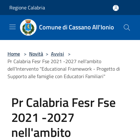
Salta al contenuto principale
Regione Calabria
Comune di Cassano All'Ionio
Home
>
Novità
>
Avvisi
>
Pr Calabria Fesr Fse 2021 -2027 nell'ambito
dell'Intervento "Educational Framework - Progetto di
Supporto alle famiglie con Educatori Familiari"
Pr Calabria Fesr Fse
2021 -2027
nell'ambito