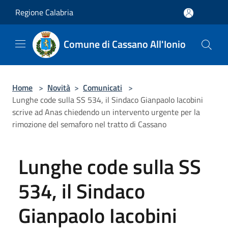
Salta al contenuto principale
Regione Calabria
Comune di Cassano All'Ionio
Home
>
Novità
>
Comunicati
>
Lunghe code sulla SS 534, il Sindaco Gianpaolo Iacobini
scrive ad Anas chiedendo un intervento urgente per la
rimozione del semaforo nel tratto di Cassano
Lunghe code sulla SS
534, il Sindaco
Gianpaolo Iacobini