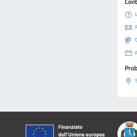
Cont
Prob