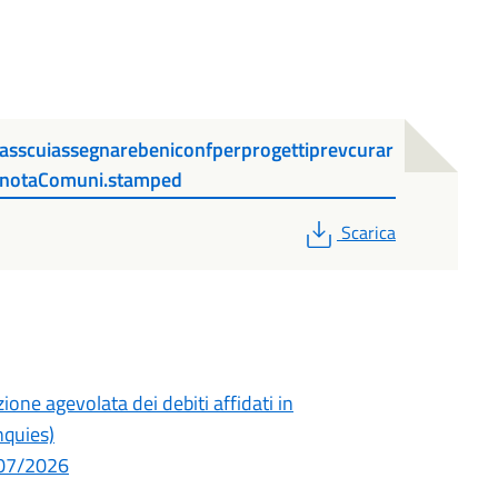
iasscuiassegnarebeniconfperprogettiprevcurar
-notaComuni.stamped
PDF
Scarica
ione agevolata dei debiti affidati in
nquies)
2/07/2026