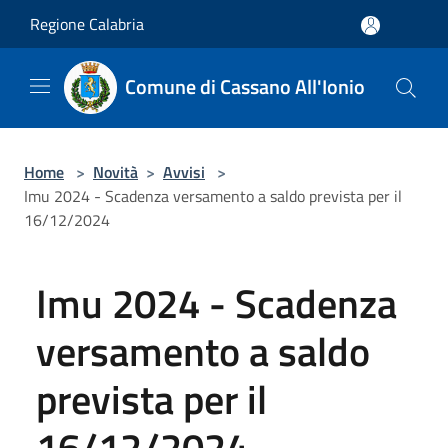
Salta al contenuto principale
Regione Calabria
Comune di Cassano All'Ionio
Home
>
Novità
>
Avvisi
>
Imu 2024 - Scadenza versamento a saldo prevista per il
16/12/2024
Imu 2024 - Scadenza
versamento a saldo
prevista per il
16/12/2024