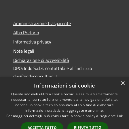
Amministrazione trasparente
Albo Pretorio
Informativa privacy
Note legali
Dichiarazione di accessibilità
DPO: Indo S.r.l.s. contattabile all’indirizzo
dpo@indoconsulting.it
×
Informazioni sui cookie
Questo sito web utilizza cookie tecnici e assimilati strettamente
necessari al corretto funzionamento e alla navigazione del sito,
nonché un cookie tecnico analitico al solo fine di elaborare
informazioni statistiche, aggregate e anonime.
RSS
Copyright © 2026 • Comune di
Per maggiori dettagli, può consultare la cookie policy al seguente
link
Accessibilità
Cassano All'Ionio • Powered by
Privacy
Municipium
Accesso
•
RIFIUTA TUTTO
ACCETTA TUTTO