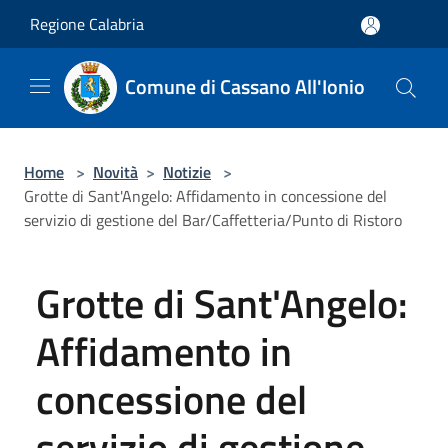
Salta al contenuto principale
Regione Calabria
Comune di Cassano All'Ionio
Home
>
Novità
>
Notizie
>
Grotte di Sant'Angelo: Affidamento in concessione del
servizio di gestione del Bar/Caffetteria/Punto di Ristoro
Grotte di Sant'Angelo:
Affidamento in
concessione del
servizio di gestione