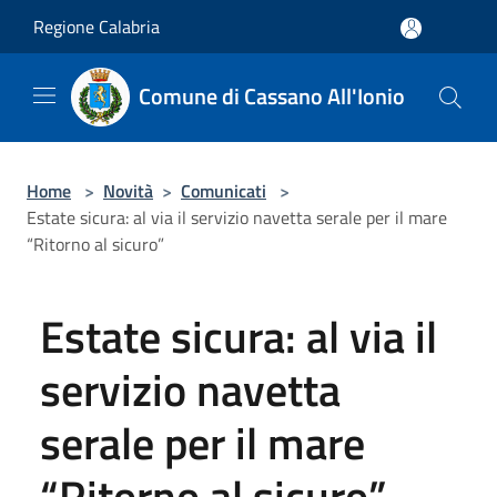
Salta al contenuto principale
Regione Calabria
Comune di Cassano All'Ionio
Home
>
Novità
>
Comunicati
>
Estate sicura: al via il servizio navetta serale per il mare
“Ritorno al sicuro”
Estate sicura: al via il
servizio navetta
serale per il mare
“Ritorno al sicuro”