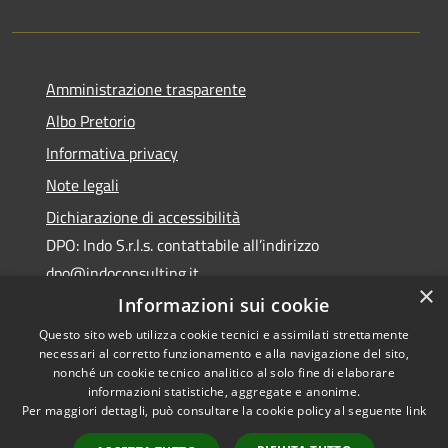
Amministrazione trasparente
Albo Pretorio
Informativa privacy
Note legali
Dichiarazione di accessibilità
DPO: Indo S.r.l.s. contattabile all’indirizzo
dpo@indoconsulting.it
×
Informazioni sui cookie
Questo sito web utilizza cookie tecnici e assimilati strettamente
necessari al corretto funzionamento e alla navigazione del sito,
nonché un cookie tecnico analitico al solo fine di elaborare
informazioni statistiche, aggregate e anonime.
RSS
Copyright © 2026 • Comune di
Per maggiori dettagli, può consultare la cookie policy al seguente
link
Accessibilità
Cassano All'Ionio • Powered by
Privacy
Municipium
Accesso
•