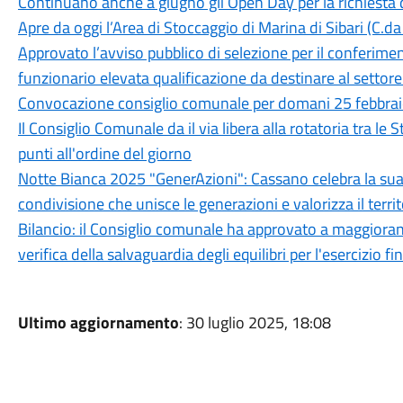
Continuano anche a giugno gli Open Day per la richiesta de
Apre da oggi l’Area di Stoccaggio di Marina di Sibari (C.da 
Approvato l’avviso pubblico di selezione per il conferime
funzionario elevata qualificazione da destinare al settore
Convocazione consiglio comunale per domani 25 febbra
Il Consiglio Comunale da il via libera alla rotatoria tra le
punti all'ordine del giorno
Notte Bianca 2025 "GenerAzioni": Cassano celebra la su
condivisione che unisce le generazioni e valorizza il terri
Bilancio: il Consiglio comunale ha approvato a maggioran
verifica della salvaguardia degli equilibri per l'esercizio f
Ultimo aggiornamento
: 30 luglio 2025, 18:08