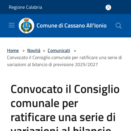
Salta al contenuto principale
Regione Calabria
Comune di Cassano All'Ionio
Home
>
Novità
>
Comunicati
>
Convocato il Consiglio comunale per ratificare una serie di
variazioni al bilancio di previsione 2025/2027
Convocato il Consiglio
comunale per
ratificare una serie di
variazioni al bilancio