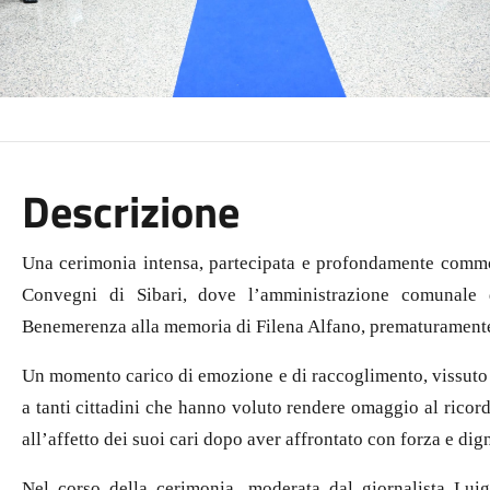
Descrizione
Una cerimonia intensa, partecipata e profondamente commov
Convegni di Sibari, dove l’amministrazione comunale 
Benemerenza alla memoria di Filena Alfano, prematuramente s
Un momento carico di emozione e di raccoglimento, vissuto ins
a tanti cittadini che hanno voluto rendere omaggio al ricor
all’affetto dei suoi cari dopo aver affrontato con forza e dign
Nel corso della cerimonia, moderata dal giornalista Luigi