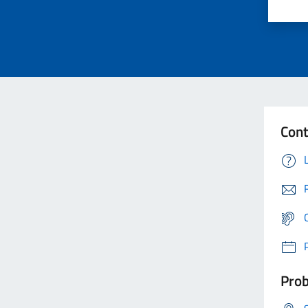
Cont
Prob