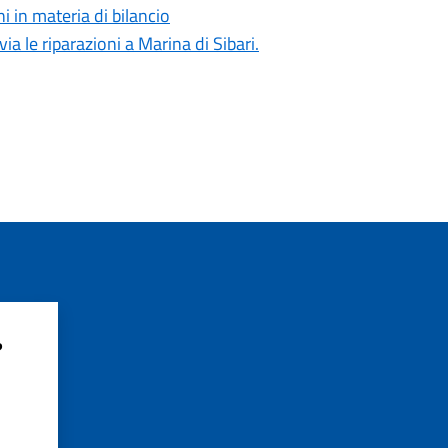
i in materia di bilancio
ia le riparazioni a Marina di Sibari.
?