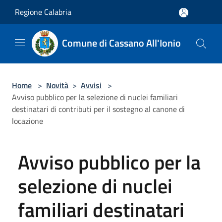
Salta al contenuto principale
Regione Calabria
Comune di Cassano All'Ionio
Home
>
Novità
>
Avvisi
>
Avviso pubblico per la selezione di nuclei familiari
destinatari di contributi per il sostegno al canone di
locazione
Avviso pubblico per la
selezione di nuclei
familiari destinatari